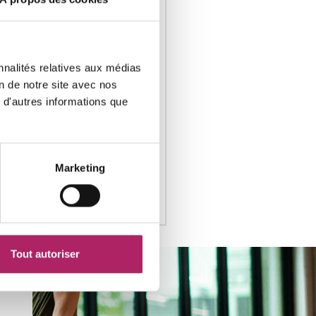
 d'ouverture
Fermé(e)
8:00 - 21:00
nnalités relatives aux médias
8:00 - 21:00
on de notre site avec nos
 d'autres informations que
8:00 - 21:00
8:00 - 21:00
8:00 - 21:00
Marketing
9:00 - 13:00
9:00 - 13:00
Tout autoriser