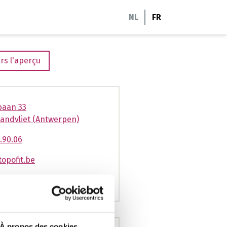
NL
FR
rs l'aperçu
baan 33
andvliet (Antwerpen)
.90.06
opofit.be
pofit.be
À propos des cookies