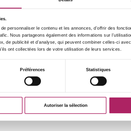
Heures
ies.
lu
0
e personnaliser le contenu et les annonces, d'offrir des fonctio
ma
0
rafic. Nous partageons également des informations sur l'utilisati
, de publicité et d'analyse, qui peuvent combiner celles-ci avec
me
0
ils ont collectées lors de votre utilisation de leurs services.
je
0
ve
0
Préférences
Statistiques
sa
0
di
0
Autoriser la sélection