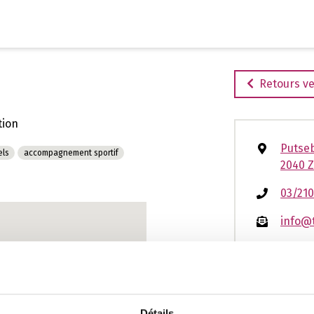
Aller
au
contenu
Retours ve
tion
Putse
els
accompagnement sportif
2040 Z
03/210
info@t
www.to
Détails