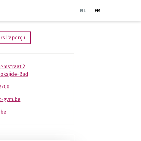
NL
FR
rs l'aperçu
llemstraat 2
Koksijde-Bad
8700
c-gym.be
.be