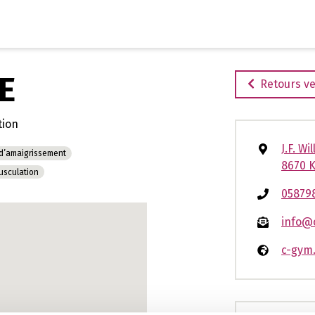
Aller
au
contenu
E
Retours ve
tion
J.F. Wi
 d’amaigrissement
8670 
usculation
05879
info@
c-gym