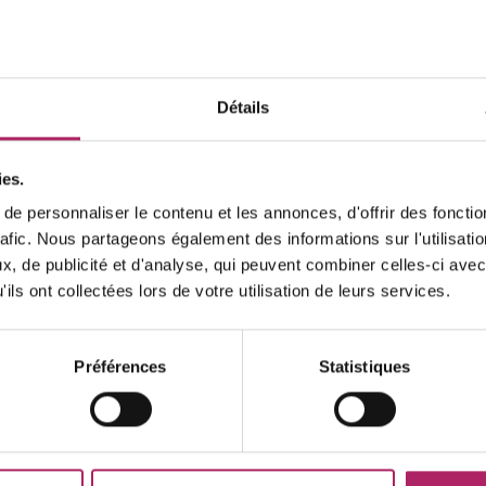
Heures
Sur rendez-v
Détails
lu
0
ma
0
ies.
me
0
e personnaliser le contenu et les annonces, d'offrir des fonctio
je
0
rafic. Nous partageons également des informations sur l'utilisati
ve
0
, de publicité et d'analyse, qui peuvent combiner celles-ci avec
sa
0
ils ont collectées lors de votre utilisation de leurs services.
di
0
Préférences
Statistiques
Veuillez 
d'ouvertu
sont diff
de remise
contacter