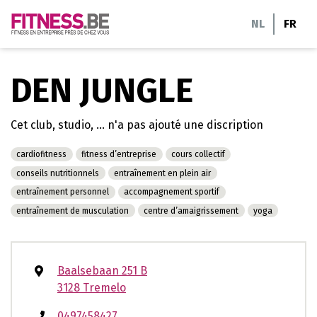
Aller
NL
FR
au
contenu
DEN JUNGLE
Cet club, studio, ... n'a pas ajouté une discription
cardiofitness
fitness d’entreprise
cours collectif
conseils nutritionnels
entraînement en plein air
entraînement personnel
accompagnement sportif
entraînement de musculation
centre d’amaigrissement
yoga
Baalsebaan 251 B
3128 Tremelo
0497458427