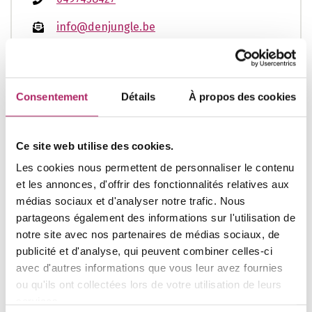
info@denjungle.be
www.denjungle.be
Consentement
Détails
À propos des cookies
Heures d'ouverture
Ouvert(e)
Ce site web utilise des cookies.
Les cookies nous permettent de personnaliser le contenu
lu
07:00 - 22:30
et les annonces, d'offrir des fonctionnalités relatives aux
ma
07:00 - 22:30
médias sociaux et d'analyser notre trafic. Nous
partageons également des informations sur l'utilisation de
me
07:00 - 22:30
notre site avec nos partenaires de médias sociaux, de
je
07:00 - 22:30
publicité et d'analyse, qui peuvent combiner celles-ci
ve
07:00 - 22:30
avec d'autres informations que vous leur avez fournies
ou qu'ils ont collectées lors de votre utilisation de leurs
sa
07:00 - 17:00
services.
di
07:00 - 17:00