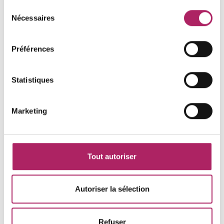
Sélection
Nécessaires
du
Veuillez noter que les heures d'ouverture du
consentement
bureau d'information sont différentes de celles
du centre de remise en forme. Veuillez
Préférences
contacter le centre de remise en forme pour
plus d'informations.
Statistiques
Marketing
Chargement
Tout autoriser
Autoriser la sélection
Refuser