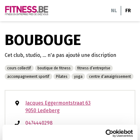
Aller
NL
FR
au
contenu
BOUBOUGE
Cet club, studio, ... n'a pas ajouté une discription
cours collectif
boutique de fitness
fitness d’entreprise
accompagnement sportif
Pilates
yoga
centre d’amaigrissement
Jacques Eggermontstraat 63
9050 Ledeberg
0474440298
elise@boubouge.be