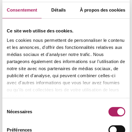
www.boubouge.be
Consentement
Détails
À propos des cookies
Ce site web utilise des cookies.
Les cookies nous permettent de personnaliser le contenu
Heures d'ouverture
Fermé(e)
et les annonces, d'offrir des fonctionnalités relatives aux
médias sociaux et d'analyser notre trafic. Nous
lu
07:00 - 21:00
partageons également des informations sur l'utilisation de
ma
07:00 - 21:00
notre site avec nos partenaires de médias sociaux, de
publicité et d'analyse, qui peuvent combiner celles-ci
me
07:00 - 21:00
avec d'autres informations que vous leur avez fournies
je
07:00 - 21:00
ou qu'ils ont collectées lors de votre utilisation de leurs
ve
07:00 - 14:00
services.
sa
10:00 - 12:00
Sélection
Nécessaires
du
di
10:00 - 12:00
consentement
Préférences