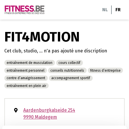
Aller
NL
FR
au
contenu
FIT4MOTION
Cet club, studio, ... n'a pas ajouté une discription
entraînement de musculation
cours collectif
entraînement personnel
conseils nutritionnels
fitness d’entreprise
centre d’amaigrissement
accompagnement sportif
entraînement en plein air
Aardenburgkalseide 254
9990 Maldegem
0474876806