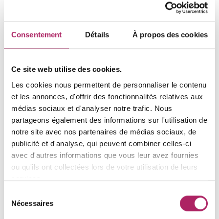
getfit@fit4motion.be
Consentement
Détails
À propos des cookies
www.fit4motion.be
Ce site web utilise des cookies.
Les cookies nous permettent de personnaliser le contenu
Heures d'ouverture
et les annonces, d'offrir des fonctionnalités relatives aux
Fermé(e)
médias sociaux et d'analyser notre trafic. Nous
Sur rendez-vous uniquement
partageons également des informations sur l'utilisation de
notre site avec nos partenaires de médias sociaux, de
lu
unknown
publicité et d'analyse, qui peuvent combiner celles-ci
ma
unknown
avec d'autres informations que vous leur avez fournies
me
unknown
ou qu'ils ont collectées lors de votre utilisation de leurs
services.
je
unknown
Sélection
ve
unknown
Nécessaires
du
sa
unknown
consentement