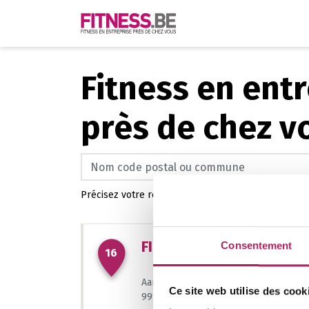
35
Fitness en ent
près de chez v
Cherchez fitness
Précisez votre recherche à l'aide d'un
Filtre
.
FIT4MOTION
Consentement
16
Aardenburgkalseide 254
Ce site web utilise des cook
9990 Maldegem