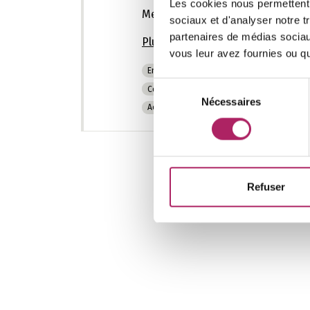
Les cookies nous permettent d
Membre de Fitness.be
sociaux et d'analyser notre t
partenaires de médias sociaux
Plus d'infos
vous leur avez fournies ou qu'
Entraînement de musculation
Cours coll
Sélection
Conseils nutritionnels
Fitness d’entrepr
Nécessaires
du
Accompagnement sportif
Entraînement e
consentement
51
Refuser